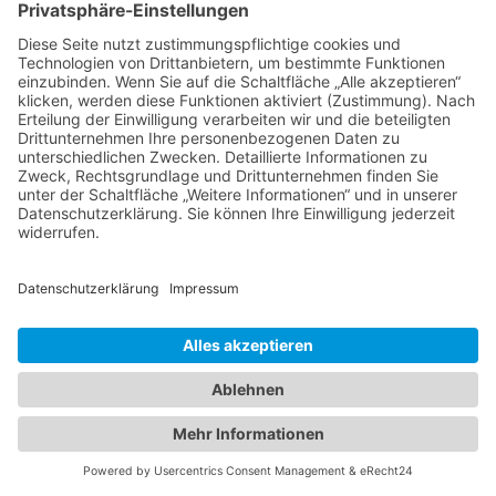
Soforthilfe im Trauerfall
07172 7409